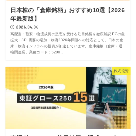
日本株の「倉庫銘柄」おすすめ10選【2026
年最新版】
2026.04.06
高配当・割安・物流成長の恩恵を受ける注目銘柄を徹底解説 ECの急
拡大・3PL需要の増加・物流2026年問題への対応として、日本の倉
庫・物流インフラへの投資が加速しています。倉庫銘柄（倉庫・運
輸関連業、業種コード：5200...
株式投資