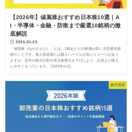
【2026年】値嵩株おすすめ日本株10選｜A
I・半導体・金融・防衛まで厳選10銘柄の徹
底解説
2026.04.20
「値嵩株（ねがさかぶ）」とは、1株あたりの株価が高い大型優良銘
柄のことです。個人投資家には購入ハードルが高いイメージがあり
ますが、近年の株式分割や単元株数引き下げにより、以前より購入
しやすくなっています。 2026年の日...
株式投資