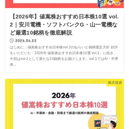
【2026年】値嵩株おすすめ日本株10選 vol.
2｜安川電機・ソフトバンクG・山一電機な
ど厳選10銘柄を徹底解説
2026.04.22
はじめに：値嵩株おすすめ日本株vol.2のねらいと銘柄選定方針 好評
をいただいた「2026年 値嵩株おすすめ日本株10選 vol.1」に続き、
今回はvol.2として新たな10銘柄をお届けします。vol.1ではAI・半導
体...
株式投資