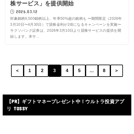
株サービス」を提供開始
2026.03.12
対象銘柄6,500銘柄以上、年率50%超の銘柄も 〜期間限定（2026年
3月10日〜4月30日）で貸株金利が2倍になるキャンペーンを実施〜
サクソバンク証券は、2026年3月10日より貸株サービスの提供を開
始します。本サ...
＜
1
2
3
4
5
…
8
＞
【PR】ギフトマネープレゼント中！ウルトラ投資アプ
リ TOSSY