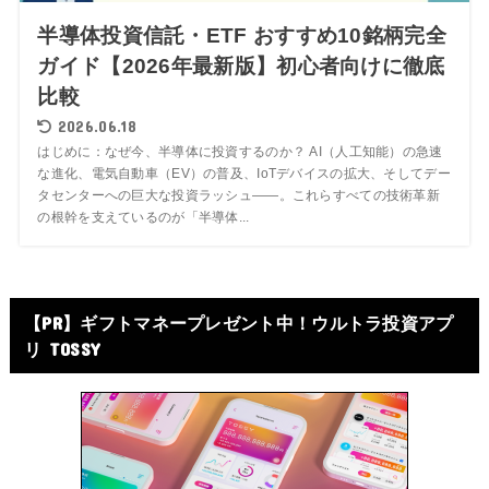
半導体投資信託・ETF おすすめ10銘柄完全
ガイド【2026年最新版】初心者向けに徹底
比較
2026.06.18
はじめに：なぜ今、半導体に投資するのか？ AI（人工知能）の急速
な進化、電気自動車（EV）の普及、IoTデバイスの拡大、そしてデー
タセンターへの巨大な投資ラッシュ——。これらすべての技術革新
の根幹を支えているのが「半導体...
【PR】ギフトマネープレゼント中！ウルトラ投資アプ
リ TOSSY