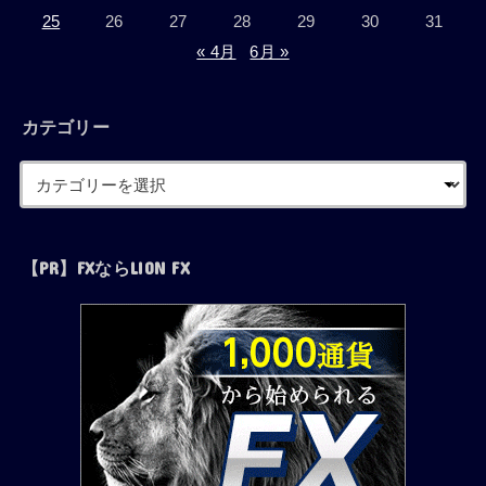
25
26
27
28
29
30
31
« 4月
6月 »
カテゴリー
【PR】FXならLION FX