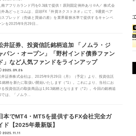
＼南アフリカランド円を0.3銭で提供！原則固定例外あり※A／ 株式会
社外為どっとコムは、店頭FX『外貨ネクストネオ』にて、9通貨ペア
のスプレッド（売値と買値の差）を業界最狭水準で提供するキャンペ
ーンを2025年9月29日...
松井証券、投資信託銘柄追加 「ノムラ・ジ
ャパン・オープン」「野村インド債券ファン
ド」など人気ファンドをラインアップ
2025.09.26
松井証券株式会社は、2025年9月29日（月）（予定）より、投資信託
11銘柄を新たに取扱い開始いたします（*1）。これにより、当社にお
ける投資信託の取扱商品は1,913銘柄となります（*2）。今回の銘柄追
加では、「ノムラ...
日本でMT4・MT5を提供するFX会社完全ガ
イド【2025年最新版】
2025.11.11