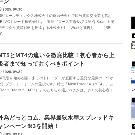
ーン
2025.09.30
SBIホールディングス株式会社の連結子会社で暗号資産交換業を営む
SBI VCトレード株式会社は、東証グロース市場及び福証 Q-Board上場
でデジタル資産戦略を推進する株式会社Lib Workと連携し、「【SBI
C...
MT5とMT4の違いを徹底比較！初心者から上
級者まで知っておくべきポイント
2025.09.29
FX取引を始める際、多くのトレーダーが直面する重要な選択の一つが
取引プラットフォームの選択です。特に「MetaTrader 4（MT4）」と
「MetaTrader 5（MT5）」のどちらを選ぶべきかは、多くの初心者ト
ー...
外為どっとコム、業界最狭水準スプレッドキ
ャンペーン※3を開始！
2025.09.27