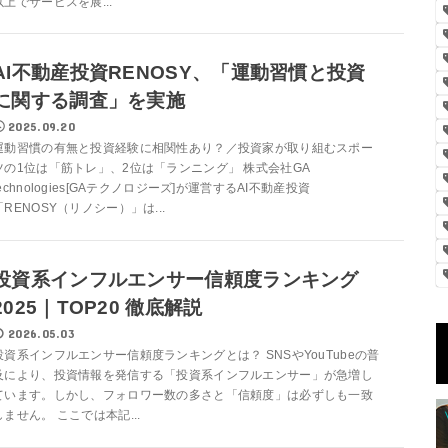
以上でサービスを展...
AI不動産投資RENOSY、「運動習慣と投資
に関する調査」を実施
2025.09.20
運動習慣の有無と投資経験に相関性あり？／投資家が取り組むスポー
ツの1位は「筋トレ」、2位は「ランニング」 株式会社GA
technologies[GAテクノロジーズ]が運営するAI不動産投資
「RENOSY（リノシー）」は...
投資系インフルエンサー信頼度ランキング
2025｜TOP20 徹底解説
2026.05.03
投資系インフルエンサー信頼度ランキングとは？ SNSやYouTubeの普
及により、投資情報を発信する「投資系インフルエンサー」が急増し
ています。しかし、フォロワー数の多さと「信頼度」は必ずしも一致
しません。 ここでは本記...