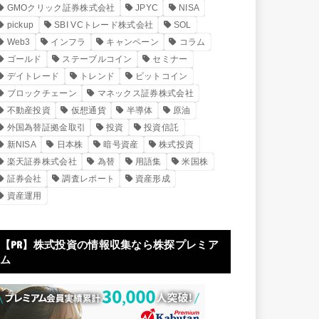
GMOクリック証券株式会社
JPYC
NISA
pickup
SBI VCトレード株式会社
SOL
Web3
インフラ
キャンペーン
コラム
ゴールド
ステーブルコイン
セミナー
デイトレード
トレンド
ビットコイン
ブロックチェーン
マネックス証券株式会社
不動産投資
仮想通貨
半導体
原油
外国為替証拠金取引
投資
投資信託
新NISA
日本株
暗号資産
株式投資
楽天証券株式会社
為替
用語集
米国株
証券会社
調査レポート
資産形成
資産運用
【PR】株式投資の情報収集なら株探プレミア
ム