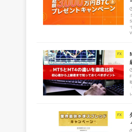
V
FX
レ
FX