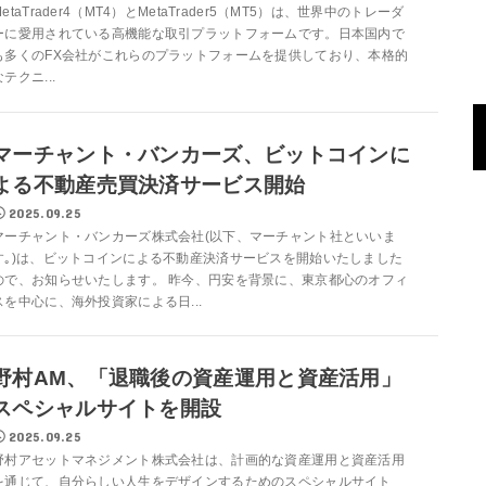
MetaTrader4（MT4）とMetaTrader5（MT5）は、世界中のトレーダ
ーに愛用されている高機能な取引プラットフォームです。日本国内で
も多くのFX会社がこれらのプラットフォームを提供しており、本格的
なテクニ...
マーチャント・バンカーズ、ビットコインに
よる不動産売買決済サービス開始
2025.09.25
マーチャント・バンカーズ株式会社(以下、マーチャント社といいま
す｡)は、ビットコインによる不動産決済サービスを開始いたしました
ので、お知らせいたします。 昨今、円安を背景に、東京都心のオフィ
スを中心に、海外投資家による日...
野村AM、「退職後の資産運用と資産活用」
スペシャルサイトを開設
2025.09.25
野村アセットマネジメント株式会社は、計画的な資産運用と資産活用
を通じて、自分らしい人生をデザインするためのスペシャルサイト