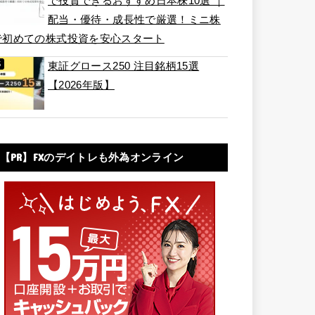
で投資できるおすすめ日本株10選 ｜
配当・優待・成長性で厳選！ミニ株
で初めての株式投資を安心スタート
東証グロース250 注目銘柄15選
【2026年版】
【PR】FXのデイトレも外為オンライン