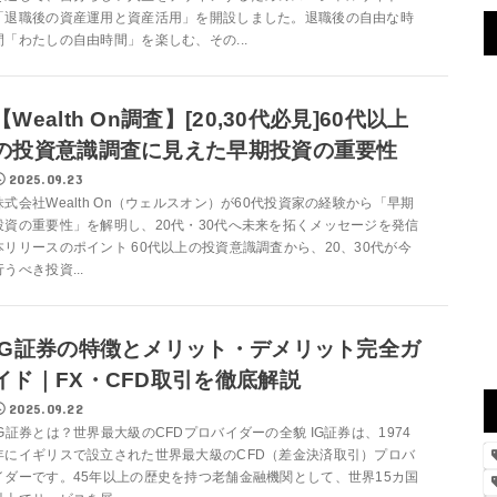
「退職後の資産運用と資産活用」を開設しました。退職後の自由な時
間「わたしの自由時間」を楽しむ、その...
【Wealth On調査】[20,30代必見]60代以上
の投資意識調査に見えた早期投資の重要性
2025.09.23
株式会社Wealth On（ウェルスオン）が60代投資家の経験から「早期
投資の重要性」を解明し、20代・30代へ未来を拓くメッセージを発信
本リリースのポイント 60代以上の投資意識調査から、20、30代が今
行うべき投資...
IG証券の特徴とメリット・デメリット完全ガ
イド｜FX・CFD取引を徹底解説
2025.09.22
IG証券とは？世界最大級のCFDプロバイダーの全貌 IG証券は、1974
年にイギリスで設立された世界最大級のCFD（差金決済取引）プロバ
イダーです。45年以上の歴史を持つ老舗金融機関として、世界15カ国