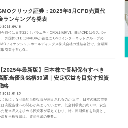
GMOクリック証券：2025年8月CFD売買代
金ランキングを発表
2025.09.18
総合首位は日本225！バラエティCFDは米国VI、商品CFDは金スポッ
ト、外国株CFDはNVIDIAが首位に GMOインターネットグループの
GMOフィナンシャルホールディングス株式会社の連結会社で、金融商
品取引業を営むG...
【2025年最新版】日本株で長期保有すべき
高配当優良銘柄30選｜安定収益を目指す投資
戦略
2026.01.23
はじめに：なぜ高配当株投資が注目されるのか 近年、日本の株式市場
では高配当株への関心が高まっています。低金利環境が続く中、安定
した配当収入を求める投資家が増えており、特に長期保有を前提とし
た高配当株投資は、資産形成の重要...