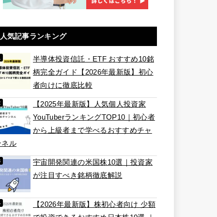
人気記事ランキング
半導体投資信託・ETF おすすめ10銘
柄完全ガイド【2026年最新版】初心
者向けに徹底比較
【2025年最新版】人気個人投資家
YouTuberランキングTOP10｜初心者
から上級者まで学べるおすすめチャ
ンネル
宇宙開発関連の米国株10選｜投資家
が注目すべき銘柄徹底解説
【2026年最新版】株初心者向け 少額