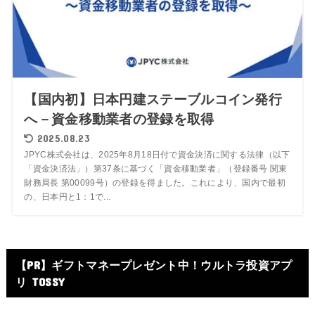
【国内初】日本円建ステーブルコイン発行
へ－資金移動業者の登録を取得
2025.08.23
JPYC株式会社は、2025年8月18日付で資金決済に関する法律（以下
「資金決済法」）第37条に基づく「資金移動業者」（登録番号 関東
財務局長 第00099号）の登録を得ました。これにより、国内で最初
の、日本円と1：1で...
【PR】ギフトマネープレゼント中！ウルトラ投資アプ
リ TOSSY