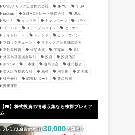
GMOクリック証券株式会社
JPYC
NISA
pickup
SBI VCトレード株式会社
SOL
Web3
インフラ
キャンペーン
コラム
ゴールド
ステーブルコイン
セミナー
デイトレード
トレンド
ビットコイン
ブロックチェーン
マネックス証券株式会社
不動産投資
仮想通貨
半導体
原油
外国為替証拠金取引
投資
投資信託
新NISA
日本株
暗号資産
株式投資
楽天証券株式会社
為替
用語集
米国株
証券会社
調査レポート
資産形成
資産運用
【PR】株式投資の情報収集なら株探プレミア
ム