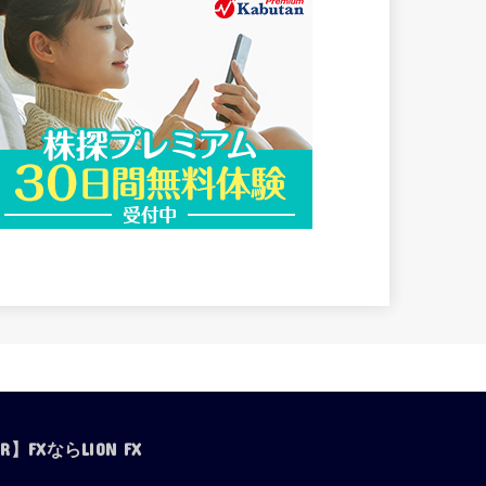
R】FXならLION FX