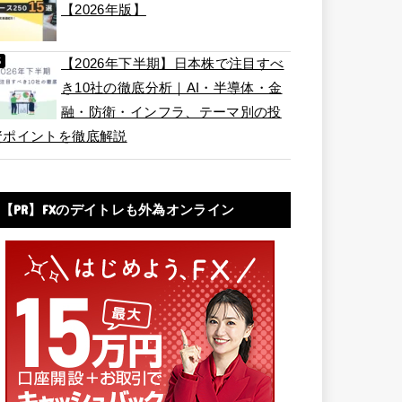
【2026年版】
【2026年下半期】日本株で注目すべ
き10社の徹底分析｜AI・半導体・金
融・防衛・インフラ、テーマ別の投
資ポイントを徹底解説
【PR】FXのデイトレも外為オンライン