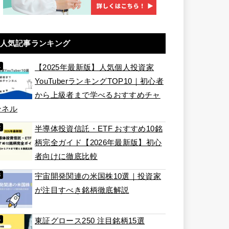
人気記事ランキング
【2025年最新版】人気個人投資家
YouTuberランキングTOP10｜初心者
から上級者まで学べるおすすめチャ
ンネル
半導体投資信託・ETF おすすめ10銘
柄完全ガイド【2026年最新版】初心
者向けに徹底比較
宇宙開発関連の米国株10選｜投資家
が注目すべき銘柄徹底解説
東証グロース250 注目銘柄15選