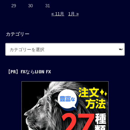
29
30
31
« 11月
1月 »
カテゴリー
【PR】FXならLION FX