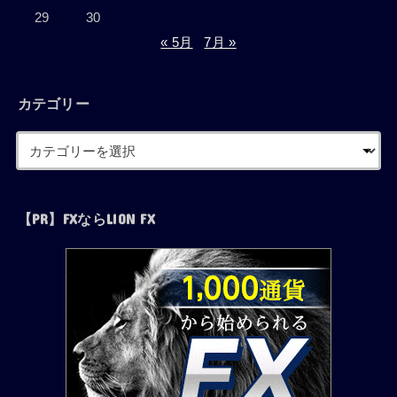
29
30
« 5月
7月 »
カテゴリー
【PR】FXならLION FX