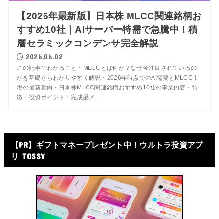
【2026年最新版】日本株 MLCC関連銘柄お
すすめ10社｜AIサーバー特需で急騰中！積
層セラミックコンデンサ完全解説
2026.06.02
この記事でわかること・MLCCとは何か？なぜ今注目されているの
かを基礎からわかりやすく解説・2026年時点でのAI需要とMLCC市
場の最新動向・日本株MLCC関連銘柄おすすめ10社の事業内容・特
徴・投資ポイント・完成品メ...
【PR】ギフトマネープレゼント中！ウルトラ投資アプ
リ TOSSY