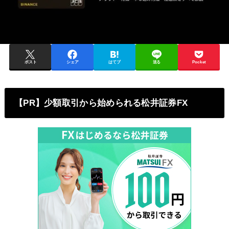
ポスト
シェア
はてブ
送る
Pocket
【PR】少額取引から始められる松井証券FX