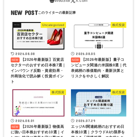
NEW POST
Uncategorized
株式投資
2026.08.08
2026.08.05
【2026年最新版】百貨店
【2026年最新版】量子コ
セクターのおすすめ日本株7選｜
ンピュータ関連の米国株8選｜代
インバウンド反動・資産効果・
表銘柄の株価動向・最新決算と
外商強化で読み解く投資ポイン
リスクをやさしく解説
ト
株式投資
株式投資
2026.08.01
2026.07.29
【2026年最新版】物価高
エッジAI関連銘柄のおすすめ日
に強い日本株おすすめ10選｜イ
本株10選｜クラウドAIの限界を