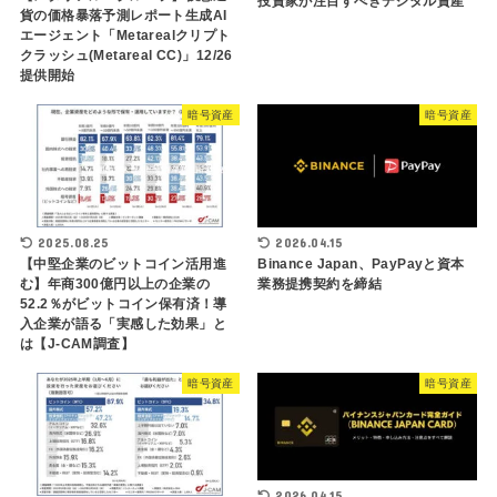
投資家が注目すべきデジタル資産
貨の価格暴落予測レポート生成AI
エージェント「Metarealクリプト
クラッシュ(Metareal CC)」12/26
提供開始
暗号資産
暗号資産
2025.08.25
2026.04.15
【中堅企業のビットコイン活用進
Binance Japan、PayPayと資本
む】年商300億円以上の企業の
業務提携契約を締結
52.2％がビットコイン保有済！導
入企業が語る「実感した効果」と
は【J-CAM調査】
暗号資産
暗号資産
2026.04.15