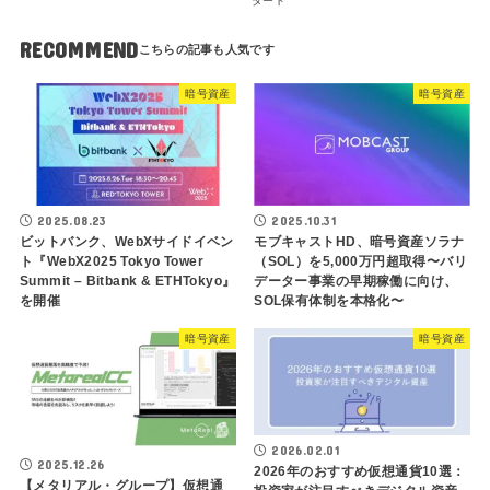
タート
RECOMMEND
暗号資産
暗号資産
2025.08.23
2025.10.31
ビットバンク、WebXサイドイベン
モブキャストHD、暗号資産ソラナ
ト『WebX2025 Tokyo Tower
（SOL）を5,000万円超取得〜バリ
Summit – Bitbank & ETHTokyo』
データー事業の早期稼働に向け、
を開催
SOL保有体制を本格化〜
暗号資産
暗号資産
2026.02.01
2025.12.26
2026年のおすすめ仮想通貨10選：
【メタリアル・グループ】仮想通