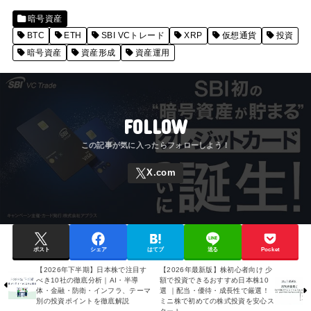
暗号資産
BTC
ETH
SBI VCトレード
XRP
仮想通貨
投資
暗号資産
資産形成
資産運用
FOLLOW
ポスト
シェア
はてブ
送る
Pocket
【2026年下半期】日本株で注目す
【2026年最新版】株初心者向け 少
べき10社の徹底分析｜AI・半導
額で投資できるおすすめ日本株10
体・金融・防衛・インフラ、テーマ
選 ｜配当・優待・成長性で厳選！
別の投資ポイントを徹底解説
ミニ株で初めての株式投資を安心ス