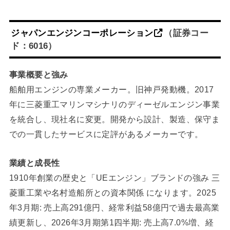
ジャパンエンジンコーポレーション
（証券コー
ド：6016）
事業概要と強み
船舶用エンジンの専業メーカー。旧神戸発動機。2017
年に三菱重工マリンマシナリのディーゼルエンジン事業
を統合し、現社名に変更。開発から設計、製造、保守ま
での一貫したサービスに定評があるメーカーです。
業績と成長性
1910年創業の歴史と「UEエンジン」ブランドの強み 三
菱重工業や名村造船所との資本関係 になります。2025
年3月期: 売上高291億円、経常利益58億円で過去最高業
績更新し、2026年3月期第1四半期: 売上高7.0%増、経