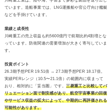
川崎重工業は、陸や海、宇宙まで多彩な製品を送り出し
ています。造船事業では、LNG運搬船や官公庁向け艦艇
などを手掛けています。
業績と成長性
川崎重工の売上収益も約5600億円で前期比約4割増とな
っています。防衛関連の需要増加が大きく寄与していま
す。
投資ポイント
26.3期予想PER 19.51倍 → 27.3期予想PER 18.17倍。
実績PERレンジ（10.5〜21.1倍）の範囲内に収まって
おり、相対的に「妥当圏」です。
三菱重工と比較してバ
リュエーション面で割安感があり、航空宇宙事業の回復
やサービス収益の拡大によって、中期的に再評価される
可能性があります。