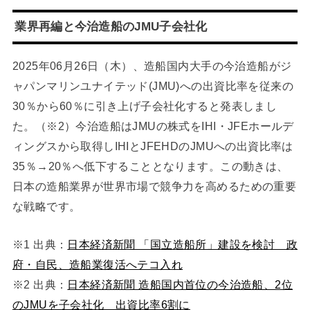
業界再編と今治造船のJMU子会社化
2025年06月26日（木）、造船国内大手の今治造船がジ
ャパンマリンユナイテッド(JMU)への出資比率を従来の
30％から60％に引き上げ子会社化すると発表しまし
た。（※2）今治造船はJMUの株式をIHI・JFEホールデ
ィングスから取得しIHIとJFEHDのJMUへの出資比率は
35％→20％へ低下することとなります。この動きは、
日本の造船業界が世界市場で競争力を高めるための重要
な戦略です。
※1 出典：
日本経済新聞 「国立造船所」建設を検討 政
府・自民、造船業復活へテコ入れ
※2 出典：
日本経済新聞 造船国内首位の今治造船、2位
のJMUを子会社化 出資比率6割に