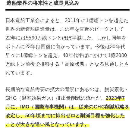
造船業界の将来性と成長見込み
日本造船工業会によると、2011年に1億総トンを超えた
世界の新造船建造量は、この年を直近のピークとして
22年には5590万総トンとほぼ半減した。しかし同年を
ボトムに23年は回復に向かっています。今後は30年代
早々に1億総トンを超え、40年代半ばにかけて1億2000
万総トン前後で推移する「高原状態」となる見通しとさ
れています。
長期的な造船需要の拡大の背景にあるのは、脱炭素化・
GHG（温室効果ガス）排出量削減の流れだ。
2023年7
月に、IMO（国際海事機関）は、従来のGHG削減戦略を
改定し、50年頃までに排出ゼロと削減目標を強化した
ことが大きな追い風となっています。