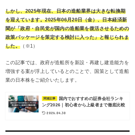
しかし、2025年現在、日本の造船業界は大きな転換期
を迎えています。2025年06月20日（金）、日本経済新
聞が「政府・自民党が国内の造船業を復活させるための
政策パッケージを策定する検討に入った」と報じられま
した。
（※1）
この記事では、政府が造船所を新設・再建し建造能力を
増強する案が浮上しているとのことで、国策として造船
業の日本株をご紹介いたします。
国内でおすすめの証券会社ランキ
関連記事
ング2026｜初心者から上級者まで徹底比較
2026.04.30