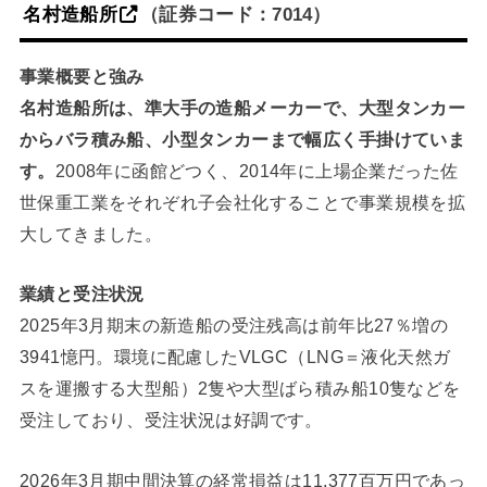
名村造船所
（証券コード：7014）
事業概要と強み
名村造船所は、準大手の造船メーカーで、大型タンカー
からバラ積み船、小型タンカーまで幅広く手掛けていま
す。
2008年に函館どつく、2014年に上場企業だった佐
世保重工業をそれぞれ子会社化することで事業規模を拡
大してきました。
業績と受注状況
2025年3月期末の新造船の受注残高は前年比27％増の
3941憶円。環境に配慮したVLGC（LNG＝液化天然ガ
スを運搬する大型船）2隻や大型ばら積み船10隻などを
受注しており、受注状況は好調です。
2026年3月期中間決算の経常損益は11,377百万円であっ