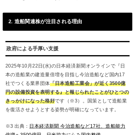
2. 造船関連株が注目される理由
政府による手厚い支援
2025年10月22日(水)の日本経済新聞オンラインで『日
本の造船業の建造量倍増を目指し今治造船など国内17
社でつくる業界団体
「日本造船工業会」が近く3500億
円の設備投資を表明する』と報じられたことがひとつの
きっかけになった格好
です（※3）。国策として造船業
を復活させようとする姿勢が明確になっています。
※3 出典：
日本経済新聞 今治造船など17社、造船能力
倍増へ3500億円 日米協力にらみ国内整備